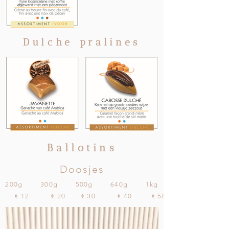
Dulche pralines
Ballotins
Doosjes
200g 300g 500g 640g 1kg
€ 12 € 20 € 30 € 40 € 58